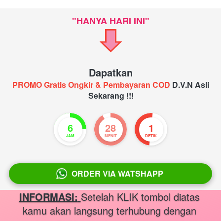
"HANYA HARI INI"
Dapatkan
 PROMO Gratis Ongkir & Pembayaran COD 
D.V.N Asli 
Sekarang !!!
6
28
1
JAM
MENIT
DETIK
ORDER VIA WATSHAPP
`
INFORMASI:
Setelah KLIK tombol diatas 
kamu akan langsung terhubung dengan 