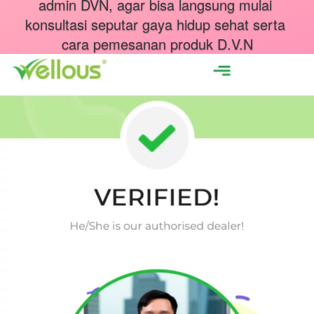
admin DVN, agar bisa langsung mulai 
konsultasi seputar gaya hidup sehat serta 
cara pemesanan produk D.V.N