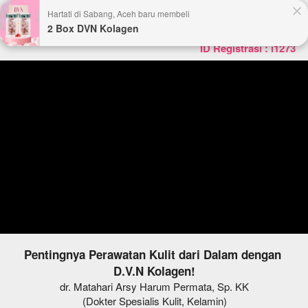
Hartati di Sabang, Aceh baru membeli
2 Box DVN Kolagen
Distributor Resmi DVN
ID Registrasi : i1273
Pentingnya Perawatan Kulit dari Dalam dengan 
D.V.N Kolagen!
dr. Matahari Arsy Harum Permata, Sp. KK
(Dokter Spesialis Kulit, Kelamin)