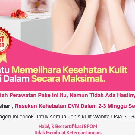
ah Perawatan Pake Ini Itu, Namun Tidak Ada Hasiln
ehari,
Rasakan Kehebatan DVN Dalam 2-3 Minggu Se
agen ini cocok untuk semua Jenis kulit Wanita Usia 30-
Halal, & Bersertifikasi BPOM
Tidak Membuat Ketergantungan.